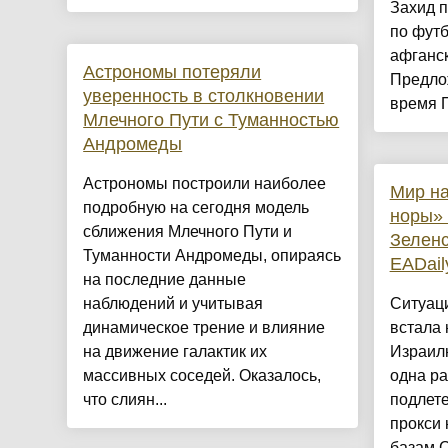
Захид 
по футб
афганс
Астрономы потеряли
Предло
уверенность в столкновении
время П
Млечного Пути с Туманностью
Андромеды
Астрономы построили наиболее
Мир на
подробную на сегодня модель
норы» 
сближения Млечного Пути и
Зеленс
Туманности Андромеды, опираясь
EADail
на последние данные
наблюдений и учитывая
Ситуац
динамическое трение и влияние
встала 
на движение галактик их
Израил
массивных соседей. Оказалось,
одна ра
что слиян...
подлете
прокси 
базам 