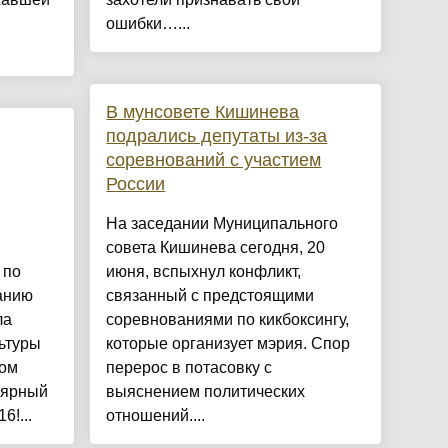
ошибки…...
В мунсовете Кишинева
подрались депутаты из-за
соревнований с участием
России
На заседании Муниципального
совета Кишинева сегодня, 20
 по
июня, вспыхнул конфликт,
анию
связанный с предстоящими
ла
соревнованиями по кикбоксингу,
ьтуры
которые организует мэрия. Спор
ром
перерос в потасовку с
лярный
выяснением политических
6!...
отношений....