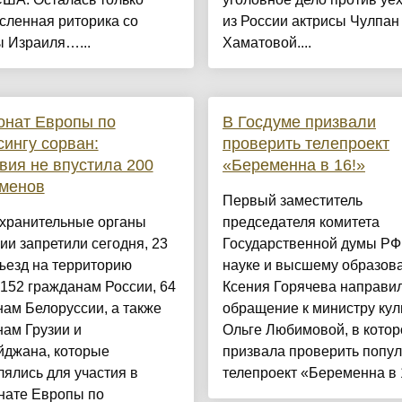
сленная риторика со
из России актрисы Чулпан
ы Израиля…...
Хаматовой....
онат Европы по
В Госдуме призвали
сингу сорван:
проверить телепроект
ия не впустила 200
«Беременна в 16!»
сменов
Первый заместитель
хранительные органы
председателя комитета
и запретили сегодня, 23
Государственной думы РФ
ъезд на территорию
науке и высшему образов
152 гражданам России, 64
Ксения Горячева направи
ам Белоруссии, а также
обращение к министру кул
ам Грузии и
Ольге Любимовой, в кото
йджана, которые
призвала проверить попу
ялись для участия в
телепроект «Беременна в 1
нате Европы по