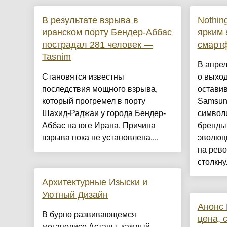
В результате взрыва в
Nothin
иранском порту Бендер-Аббас
ярким 
пострадал 281 человек —
смарт
Tasnim
В апрел
Становятся известны
о выход
последствия мощного взрыва,
оставив
который прогремел в порту
Samsung
Шахид-Раджаи у города Бендер-
символи
Аббас на юге Ирана. Причина
бренды
взрыва пока не установлена....
эволюц
на рев
столкну.
Архитектурные Изыски и
Уютный Дизайн
Анонс 
​В бурно развивающемся
цена, 
мегаполисе Астаны, каждый