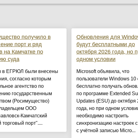
щество получило в
Обновления для Windo
ение порт и ряд
будут бесплатными до
в на Камчатке по
октября 2026 года, но 
ию суда
одном условии
я в ЕГРЮЛ были внесены
Microsoft объявила, что
ия, согласно которым
пользователи Windows 10 
ьное агентство по
бесплатно получать обно
ению государственным
по программе Extended Su
твом (Росимущество)
Updates (ESU) до октября
владельцем ООО
года, но при одном услов
павловск-Камчатский
необходимо настроить
 торговый порт"....
синхронизацию настроек 
с учётной записью Micro...