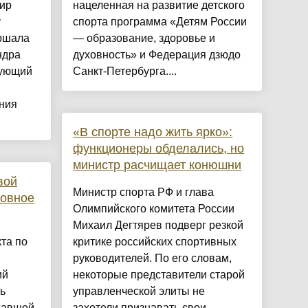
ир
нацеленная на развитие детского
у
спорта программа «Детям России
ршала
— образование, здоровье и
ндра
духовность» и Федерация дзюдо
вующий
Санкт-Петербурга....
ния
«В спорте надо жить ярко»:
функционеры обделались, но
министр расчищает конюшни
вой
Министр спорта РФ и глава
ловное
Олимпийского комитета России
Михаил Дегтярев подверг резкой
та по
критике российских спортивных
руководителей. По его словам,
ий
некоторые представители старой
ь
управленческой элиты не
хавшей
захотели признавать свои