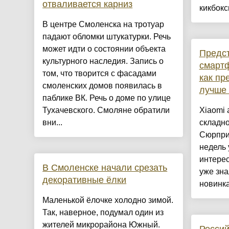
отваливается карниз
кикбокси
В центре Смоленска на тротуар
падают обломки штукатурки. Речь
может идти о состоянии объекта
Предс
культурного наследия. Запись о
смартф
том, что творится с фасадами
как пр
смоленских домов появилась в
лучше 
паблике ВК. Речь о доме по улице
Тухачевского. Смоляне обратили
Xiaomi
вни...
складно
Сюрпри
недель 
интере
В Смоленске начали срезать
уже зна
декоративные ёлки
новинка.
Маленькой ёлочке холодно зимой.
Так, наверное, подумал один из
жителей микрорайона Южный.