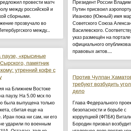
предложил провести матч
Президент России Владим
олу между российской и
Путин присвоил аэропорт
кой сборными.
Иваново (Южный) имя ма
жение прозвучало во
Советского Союза Алекса
етербургского между...
Василевского. Соответст
указ размещён на портале
официального опубликова
правовых актов....
 паузе, «крысиные
Сырского, памятник
кому: утренний кофе с
y
Против Чулпан Хамато
требуют возбудить уго
ия на Ближнем Востоке
дело
на паузу. На 5.00 мск по
ю была выпущена только
Глава Федерального проек
кета, сбитая еще на
безопасности и борьбе с
. Иран пока ни сам, ни его
коррупцией (ФПБК) Витал
не ударили по военным
Бородин призвал возбудит
США. Осталась только
уголовное дело против уе