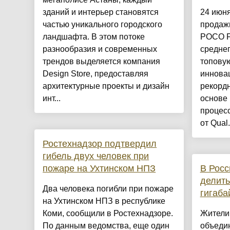
зданий и интерьер становятся
24 июн
частью уникального городского
продаж
ландшафта. В этом потоке
POCO F
разнообразия и современных
среднег
трендов выделяется компания
топовую
Design Store, предоставляя
иннова
архитектурные проекты и дизайн
рекордн
инт...
основе
процесс
от Qual.
Ростехнадзор подтвердил
гибель двух человек при
пожаре на Ухтинском НПЗ
В Росс
делить
Два человека погибли при пожаре
гигаба
на Ухтинском НПЗ в республике
Коми, сообщили в Ростехнадзоре.
Жители
По данным ведомства, еще один
объеди