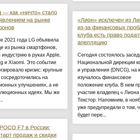
g — как «ничто» стало
явлением на рынке
«Лион» исключен из Ли
фонов
из-за финансовых проб
клуба есть право подат
е 2021 года LG объявила
апелляцию
е из рынка смартфонов,
 индустрию в руках Apple,
Сегодня состоялось засед
 и Xiaomi. Это событие
Национальной дирекции к
зировало кризис: крупные
и управления (DNCG), на 
 сосредоточились на
изучалось финансовое
ионных улучшениях, а не
положение клуба. В нем п
олюционных идеях. Мы же
участие владелец « Лиона
..
Текстор. Напомним, в ноя
уже предупредили о том, ч
будет пере...
POCO F7 в России:
старт продаж и скидки