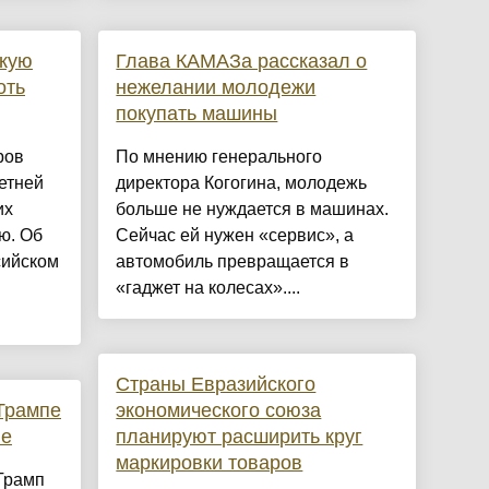
скую
Глава КАМАЗа рассказал о
оть
нежелании молодежи
покупать машины
ров
По мнению генерального
етней
директора Когогина, молодежь
их
больше не нуждается в машинах.
ю. Об
Сейчас ей нужен «сервис», а
сийском
автомобиль превращается в
«гаджет на колесах»....
Страны Евразийского
Трампе
экономического союза
не
планируют расширить круг
маркировки товаров
Трамп