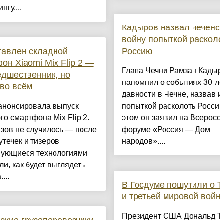
нгу....
Кадыров назвал чечен
войну попыткой раскол
тавлен складной
Россию
он Xiaomi Mix Flip 2 —
Глава Чечни Рамзан Кады
едшественник, но
напомнил о событиях 30-л
во всём
давности в Чечне, назвав 
 анонсировала выпуск
попыткой расколоть Росси
го смартфона Mix Flip 2.
этом он заявил на Всерос
зов не случилось — после
форуме «Россия — Дом
утечек и тизеров
народов»....
сующиеся технологиями
ли, как будет выглядеть
...
В Госдуме пошутили о 
и третьей мировой вой
Президент США Дональд 