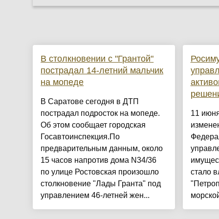
В столкновении с "Грантой"
Росиму
пострадал 14-летний мальчик
управл
на мопеде
активо
решен
В Саратове сегодня в ДТП
пострадал подросток на мопеде.
11 июн
Об этом сообщает городская
изменен
Госавтоинспекция.По
Федерал
предварительным данным, около
управл
15 часов напротив дома N34/36
имущес
по улице Ростовская произошло
стало 
столкновение "Лады Гранта" под
"Петро
управлением 46-летней жен...
морской