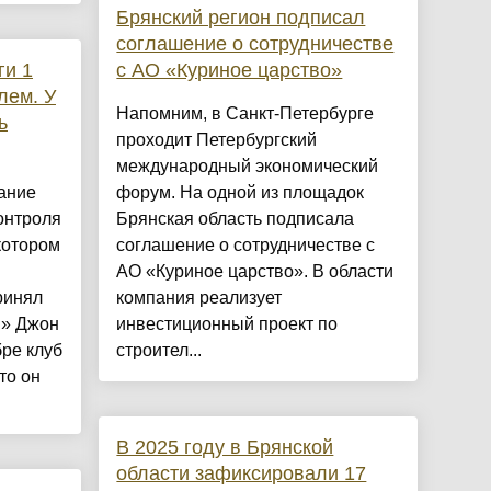
Брянский регион подписал
соглашение о сотрудничестве
ги 1
с АО «Куриное царство»
лем. У
Напомним, в Санкт-Петербурге
ь
проходит Петербургский
международный экономический
ание
форум. На одной из площадок
онтроля
Брянская область подписала
котором
соглашение о сотрудничестве с
АО «Куриное царство». В области
ринял
компания реализует
 » Джон
инвестиционный проект по
бре клуб
строител...
то он
В 2025 году в Брянской
области зафиксировали 17