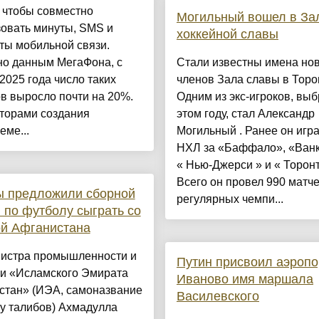
 чтобы совместно
Могильный вошел в За
зовать минуты, SMS и
хоккейной славы
ты мобильной связи.
но данным МегаФона, с
Стали известны имена но
2025 года число таких
членов Зала славы в Торо
в выросло почти на 20%.
Одним из экс-игроков, вы
торами создания
этом году, стал Александр
ме...
Могильный . Ранее он игра
НХЛ за «Баффало», «Ванк
« Нью-Джерси » и « Торонт
Всего он провел 990 матче
ы предложили сборной
регулярных чемпи...
 по футболу сыграть со
ой Афганистана
истра промышленности и
Путин присвоил аэропо
ли «Исламского Эмирата
Иваново имя маршала
стан» (ИЭА, самоназвание
Василевского
у талибов) Ахмадулла