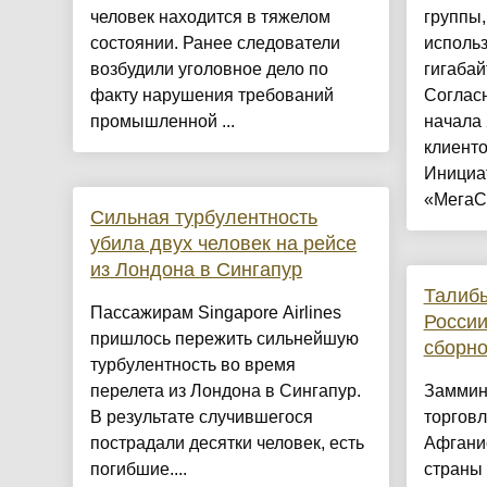
человек находится в тяжелом
группы,
состоянии. Ранее следователи
исполь
возбудили уголовное дело по
гигабай
факту нарушения требований
Соглас
промышленной ...
начала 
клиенто
Инициа
«МегаСе
Сильная турбулентность
убила двух человек на рейсе
из Лондона в Сингапур
Талиб
Пассажирам Singapore Airlines
России
пришлось пережить сильнейшую
сборн
турбулентность во время
перелета из Лондона в Сингапур.
Заммин
В результате случившегося
торгов
пострадали десятки человек, есть
Афгани
погибшие....
страны 