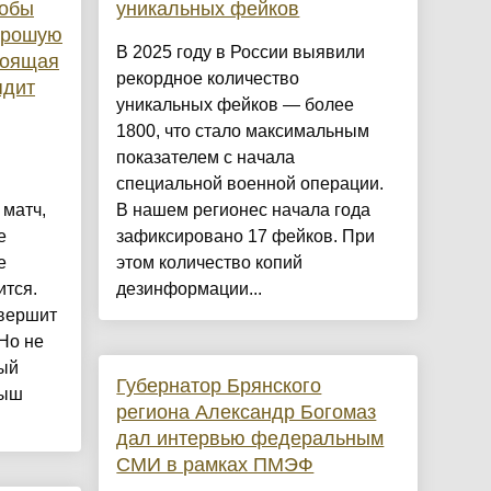
тобы
уникальных фейков
орошую
В 2025 году в России выявили
тоящая
рекордное количество
ядит
уникальных фейков — более
1800, что стало максимальным
показателем с начала
специальной военной операции.
 матч,
В нашем регионес начала года
е
зафиксировано 17 фейков. При
е
этом количество копий
ится.
дезинформации...
авершит
Но не
ный
Губернатор Брянского
рыш
региона Александр Богомаз
дал интервью федеральным
СМИ в рамках ПМЭФ