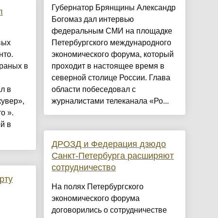
Губернатор Брянщины Александр
л
Богомаз дал интервью
федеральным СМИ на площадке
вых
Петербургского международного
нто.
экономического форума, который
браных в
проходит в настоящее время в
северной столице России. Глава
л в
области побеседовал с
увер»,
журналистами телеканала «Ро...
о ».
й в
ДРОЗД и Федерация дзюдо
Санкт-Петербурга расширяют
сотрудничество
рту
На полях Петербургского
экономического форума
договорились о сотрудничестве