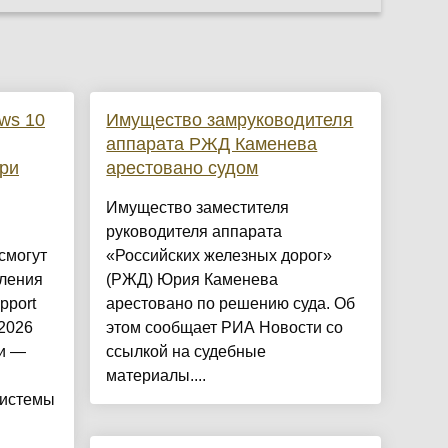
ws 10
Имущество замруководителя
аппарата РЖД Каменева
при
арестовано судом
Имущество заместителя
руководителя аппарата
смогут
«Российских железных дорог»
вления
(РЖД) Юрия Каменева
pport
арестовано по решению суда. Об
 2026
этом сообщает РИА Новости со
ии —
ссылкой на судебные
материалы....
системы