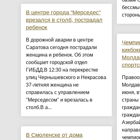
бессмы
В центре города "Мерседес"
сторон
врезался в столб, пострадал
ребенок
В дорожной аварии в центре
Чемпи
Саратова сегодня пострадали
кикбок
женщина и ребенок. Об этом
Молдав
сообщает городской отдел
спорт
ГИБДД.В 12:30 на перекрестке
улиц Чернышевского и Некрасова
Правоо
37-летняя женщина не
Молдави
справилась с управлением
июня, в
"Мерседесом" и врезалась в
страны 
столб.В а...
граждан
граждан
Азерба
направл
В Смоленске от дома
чемпио