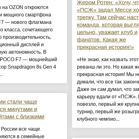
Жером Ротен: «Хочу, ч
я на OZON откроются
«ПСЖ» задал Месси х
и мощного смартфона
трепку. Там сейчас нас
7 — нового флагмана
команда, которая выгл
о класса, сочетающего
цельно, уважает клуб и
 производительность,
фанатов. Какая же
ционный дисплей и
прекрасная история!»
ую автономность. В
 POCO F7 — мощнейший
«Не знаю, как назвать этот
ор Snapdragon 8s Gen 4
реванш ли это. Но какая ж
..
прекрасная история! Мы н
думали, что все так законч
Даже он сам думал, что з
карьеру вдали от «ПСЖ». 
ии стали чаще
повезло, первый же круп
ся минутами и
турнир, первый же розыг
йтами с близкими
клубного чемпио...
 России все чаще
няются в семейные