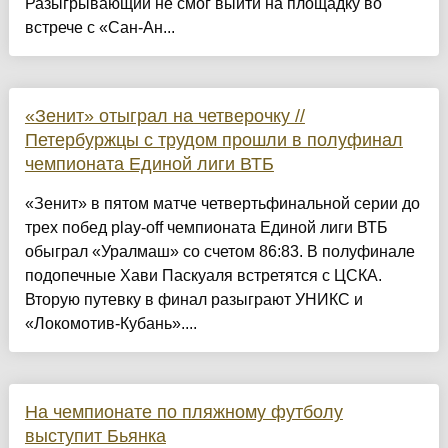
Разыгрывающий не смог выйти на площадку во
встрече с «Сан-Ан...
«Зенит» отыграл на четверочку //
Петербуржцы с трудом прошли в полуфинал
чемпионата Единой лиги ВТБ
«Зенит» в пятом матче четвертьфинальной серии до
трех побед play-off чемпионата Единой лиги ВТБ
обыграл «Уралмаш» со счетом 86:83. В полуфинале
подопечные Хави Паскуаля встретятся с ЦСКА.
Вторую путевку в финал разыграют УНИКС и
«Локомотив-Кубань»....
На чемпионате по пляжному футболу
выступит Бьянка