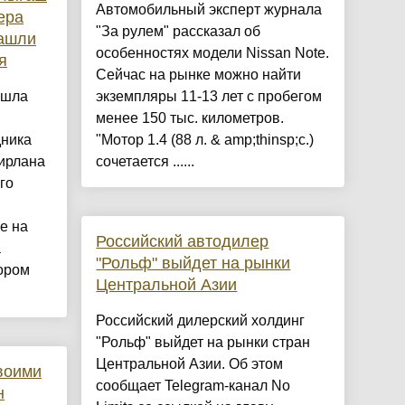
Автомобильный эксперт журнала
ера
"За рулем" рассказал об
ашли
особенностях модели Nissan Note.
я
Сейчас на рынке можно найти
ашла
экземпляры 11-13 лет с пробегом
менее 150 тыс. километров.
дника
"Мотор 1.4 (88 л. & amp;thinsp;с.)
ирлана
сочетается ......
го
е на
Российский автодилер
а
"Рольф" выйдет на рынки
ором
Центральной Азии
Российский дилерский холдинг
"Рольф" выйдет на рынки стран
Центральной Азии. Об этом
своими
сообщает Telegram-канал No
н