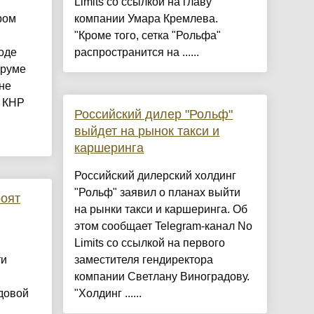
Limits со ссылкой на главу
ром
компании Умара Кремлева.
"Кроме того, сетка "Рольфа"
оде
распространится на ......
оруме
не
а КНР
Российский дилер "Рольф"
выйдет на рынок такси и
каршеринга
Российский дилерский холдинг
"Рольф" заявил о планах выйти
роят
на рынки такси и каршеринга. Об
этом сообщает Telegram-канал No
Limits со ссылкой на первого
ти
заместителя гендиректора
компании Светлану Виноградову.
довой
"Холдинг ......