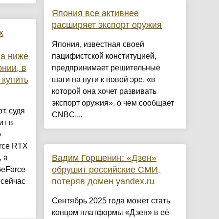
Япония все активнее
расширяет экспорт оружия
х
Япония, известная своей
ла ниже
пацифистской конституцией,
нии, в
предпринимает решительные
 купить
шаги на пути к новой эре, «в
которой она хочет развивать
экспорт оружия», о чем сообщает
т, судя
CNBC....
ит в
о
rce RTX
Вадим Горшенин: «Дзен»
 а
обрушит российские СМИ,
GeForce
потеряв домен yandex.ru
 сейчас
Сентябрь 2025 года может стать
концом платформы «Дзен» в её