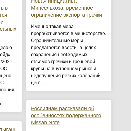
Новая инициатива
ь в
Минсельхоза: временное
тся
ограничение экспорта гречки
ри
Именно такая мера
ольных
прорабатывается в министерстве.
Ограничительные меры
ело о
предлагается ввести "в целях
рейд»
сохранения необходимых
/2021.
объемов гречихи и гречневой
ООО
крупы на внутреннем рынке и
ащено,
недопущения резких колебаний
НС
цен"....
мпания,
..
Россиянам рассказали об
особенностях подержанного
Nissаn Note
рлыгаш