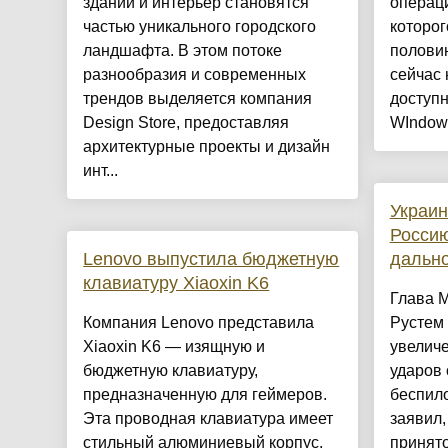
зданий и интерьер становятся
операц
частью уникального городского
которог
ландшафта. В этом потоке
половин
разнообразия и современных
сейчас 
трендов выделяется компания
доступ
Design Store, предоставляя
WIndows 
архитектурные проекты и дизайн
инт...
Украин
Россию
Lenovo выпустила бюджетную
дальн
клавиатуру Xiaoxin K6
Глава 
Компания Lenovo представила
Рустем
Xiaoxin K6 — изящную и
увелич
бюджетную клавиатуру,
ударов
предназначенную для геймеров.
беспило
Эта проводная клавиатура имеет
заявил,
стильный алюминиевый корпус,
принято