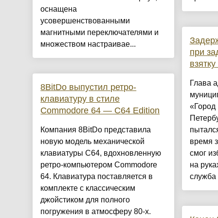
оснащена
усовершенствованными
магнитными переключателями и
Задер
множеством настраивае...
при з
взятку
Глава 
8BitDo выпустил ретро-
муници
клавиатуру в стиле
«Город 
Commodore 64 — C64 Edition
Петербу
Компания 8BitDo представила
пытался
новую модель механической
время з
клавиатуры C64, вдохновленную
смог из
ретро-компьютером Commodore
на рука
64. Клавиатура поставляется в
служба 
комплекте с классическим
джойстиком для полного
погружения в атмосферу 80-х.