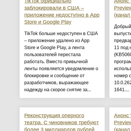
TikTok официально
Анонс 
заблокировали в США –
Previe
приложение недоступно в App
(канал
Store и Google Play
Добрый 
TikTok больше недоступен в США
выпуст
– приложение удалено из App
предва
Store и Google Play, а лента
11 под
пользователей перестала
(KB5060
работать. Вместо привычной
програм
ленты появляется уведомление о
исполь
блокировке и сообщение от
номер с
разработчиков, выражающее
10.0.26
надежду на скорое снятие за...
1641....
Реконструкция оперного
Анонс 
театра. С чиновников требуют
Previe
более 3 миллиардов рублей
(канал