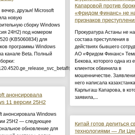
Капаровой против брок
вечер, друзья! Microsoft
«Фридом Финанс» не н
ила новую
признаков преступлени
рительную сборку Windows
сия 24H2) под номером
Прокуратура Астаны не н
520 (KB5060834) для
состава преступления в
иков программы Windows
действиях бывшего сотру
 на канале Beta. Полный
АО «Фридом Финанс» Тем
борки:
Бекова, которого одна из е
120.4520.ge_release_svc_betaflt_p...
клиенток обвинила в
мошенничестве. Заявлени
него написала казахстанк
Карлыгаш Капарова, в кот
oft анонсировала
заявила,...
s 11 версии 25H2
ft анонсировала Windows
сии 25H2 — следующее
Китай готов делиться 
ональное обновление для
технологиями — Ли Ця