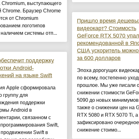
а Chromium, выступающего
й Chrome. Браузер Chrome
тся от Chromium
Пришло время дешевы
зованием логотипов
видеокарт? Стоимость
 наличием системы отп...
GeForce RTX 5070 упа
рекомендованной в Япо
США ускоритель можно
за 600 долларов
обеспечит поддержку
отки Android-
Эпоха дорогущих видеокар
ений на языке Swift
по всему, постепенно уход
прошлое. Мы уже писали 
ия Apple сформировала
снижении стоимости GeFo
 группу для
5090 до новых минимумов,
ождения поддержки
также о снижении цен на 
рмы Android в
RTX 5080 и RTX 5070 Ti, а
ентарии, связанном с
зафиксировано очередное
программирования Swift,
снижение стоимо...
 продвижении Swift в