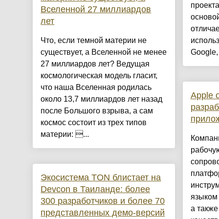
проект
Вселенной 27 миллиардов
осново
лет
отличае
Что, если темной материи не
исполь
существует, а Вселенной не менее
Google,
27 миллиардов лет? Ведущая
космологическая модель гласит,
что наша Вселенная родилась
Apple 
около 13,7 миллиардов лет назад
разраб
после Большого взрыва, а сам
прилож
космос состоит из трех типов
материи: ...
Компан
рабочую
сопров
платфо
Экосистема TON блистает на
инструм
Devcon в Таиланде: более
языком 
300 разработчиков и более 70
а также
представленных демо-версий