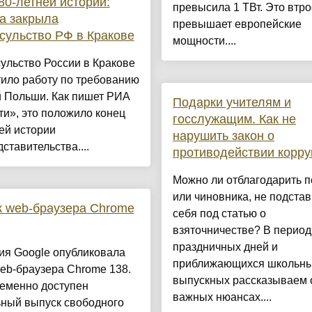
80-летней истории:
превысила 1 ТВт. Это втро
а закрыла
превышает европейские
сульство РФ в Кракове
мощности....
ульство России в Кракове
ило работу по требованию
й Польши. Как пишет РИА
Подарки учителям и
и», это положило конец
госслужащим. Как не
ей истории
нарушить закон о
ставительства....
противодействии корру
Можно ли отблагодарить п
или чиновника, не подстав
 web-браузера Chrome
себя под статью о
взяточничестве? В период
праздничных дней и
ия Google опубликовала
приближающихся школьн
eb-браузера Chrome 138.
выпускных рассказываем 
еменно доступен
важных нюансах....
ьный выпуск свободного