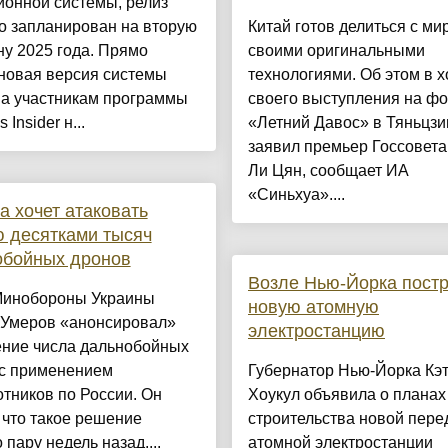
ионной системы, релиз
о запланирован на вторую
Китай готов делиться с ми
у 2025 года. Прямо
своими оригинальными
новая версия системы
технологиями. Об этом в х
на участникам программы
своего выступления на ф
Insider н...
«Летний Давос» в Тяньцзи
заявил премьер Госсовет
Ли Цян, сообщает ИА
«Синьхуа»....
а хочет атаковать
 десятками тысяч
обойных дронов
Возле Нью-Йорка пост
Минобороны Украины
новую атомную
 Умеров «анонсировал»
электростанцию
ение числа дальнобойных
 с применением
Губернатор Нью-Йорка Кэ
тников по России. Он
Хоукул объявила о планах
 что такое решение
строительства новой пере
 пару недель назад....
атомной электростанции