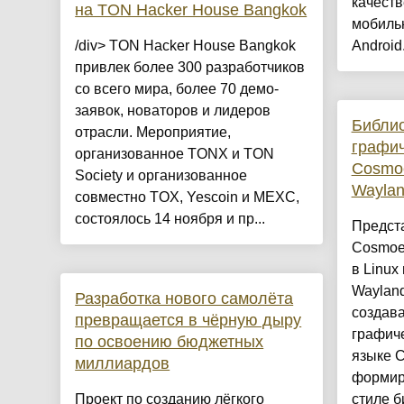
качеств
на TON Hacker House Bangkok
мобиль
/div> TON Hacker House Bangkok
Android.
привлек более 300 разработчиков
со всего мира, более 70 демо-
заявок, новаторов и лидеров
Библио
отрасли. Мероприятие,
графи
организованное TONX и TON
Cosmo
Society и организованное
Waylan
совместно TOX, Yescoin и MEXC,
состоялось 14 ноября и пр...
Предст
Cosmoe
в Linux
Waylan
Разработка нового самолёта
создав
превращается в чёрную дыру
графич
по освоению бюджетных
языке C
миллиардов
формир
Проект по созданию лёгкого
стиле б