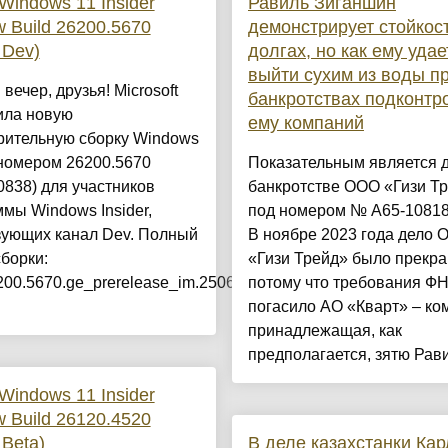
Windows 11 Insider
Равиль Зиганшин
w Build 26200.5670
демонстрирует стойкост
 Dev)
долгах, но как ему удае
выйти сухим из воды п
вечер, друзья! Microsoft
банкротствах подконтр
ила новую
ему компаний
рительную сборку Windows
 номером 26200.5670
Показательным является д
838) для участников
банкротстве ООО «Гизи Т
мы Windows Insider,
под номером № А65-10818
зующих канал Dev. Полный
В ноябре 2023 года дело 
борки:
«Гизи Трейд» было прекр
200.5670.ge_prerelease_im.250619-
потому что требования Ф
погасило АО «Кварт» – ко
принадлежащая, как
предполагается, зятю Рави.
Windows 11 Insider
w Build 26120.4520
 Beta)
В деле казахстанки Ка