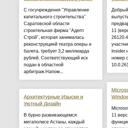
С госучреждения "Управление
Добрый 
капитального строительства"
выпуст
Саратовской области
предва
строительная фирма "Адепт
11 (вер
Строй", которая занималась
26120.4
реконструкцией театра оперы и
участн
балета, требует 3,2 миллиарда
Insider
рублей. Соответствующий иск
номер с
подан в областной
10.0.26
арбитраж.Напом...
Micros
Архитектурные Изыски и
Window
Уютный Дизайн
Microso
​В бурно развивающемся
11 вер
мегаполисе Астаны, каждый
функци