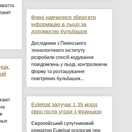
аватта
танет
Вчені навчилися зберігати
інформацію в льоді за
допомогою бульбашок
Дослідники з Пекінського
технологічного інституту
розробили спосіб кодування
повідомлень у льоді, контролюючи
нца:
форму та розташування
ций
повітряних бульбашок...
жают
Eutelsat залучає 1,35 млрд
на
євро після угоди з Францією
и
ных
Європейський супутниковий
оператор Eutelsat оголосив про