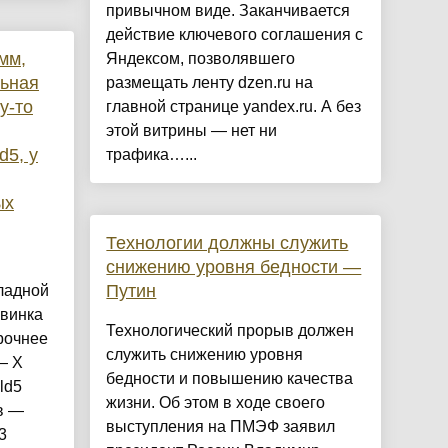
привычном виде. Заканчивается
действие ключевого соглашения с
мм,
Яндексом, позволявшего
льная
размещать ленту dzen.ru на
у-то
главной странице yandex.ru. А без
этой витрины — нет ни
d5, у
трафика…...
ых
Технологии должны служить
снижению уровня бедности —
Путин
ладной
овинка
Технологический прорыв должен
рочнее
служить снижению уровня
— X
бедности и повышению качества
ld5
жизни. Об этом в ходе своего
в —
выступления на ПМЭФ заявил
3