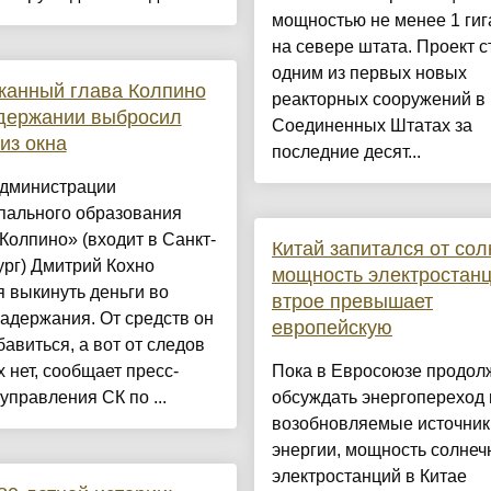
мощностью не менее 1 гиг
на севере штата. Проект с
одним из первых новых
жанный глава Колпино
реакторных сооружений в
адержании выбросил
Соединенных Штатах за
 из окна
последние десят...
администрации
пального образования
Колпино» (входит в Санкт-
Китай запитался от сол
рг) Дмитрий Кохно
мощность электростан
 выкинуть деньги во
втрое превышает
адержания. От средств он
европейскую
бавиться, а вот от следов
х нет, сообщает пресс-
Пока в Евросоюзе продол
управления СК по ...
обсуждать энергопереход 
возобновляемые источник
энергии, мощность солнеч
электростанций в Китае