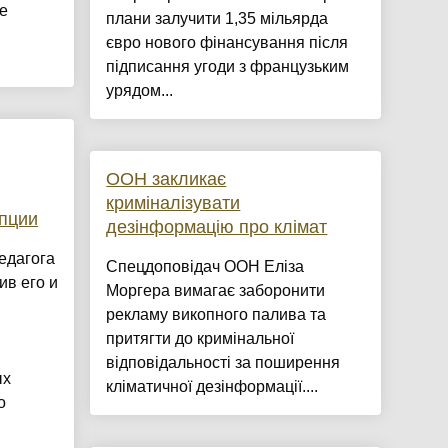
е
плани залучити 1,35 мільярда
євро нового фінансування після
підписання угоди з французьким
урядом...
ООН закликає
криміналізувати
пции
дезінформацію про клімат
едагога
Спецдоповідач ООН Еліза
ив его и
Моргера вимагає заборонити
рекламу викопного палива та
притягти до кримінальної
відповідальності за поширення
ых
кліматичної дезінформації....
о