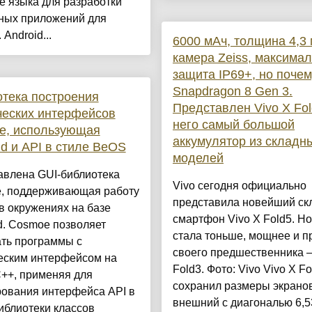
е языка для разработки
ных приложений для
 Android...
6000 мАч, толщина 4,3 
камера Zeiss, максима
защита IP69+, но почем
Snapdragon 8 Gen 3.
тека построения
Представлен Vivo X Fol
ческих интерфейсов
него самый большой
e, использующая
аккумулятор из складн
d и API в стиле BeOS
моделей
авлена GUI-библиотека
Vivo сегодня официально
, поддерживающая работу
представила новейший ск
 в окружениях на базе
смартфон Vivo X Fold5. Н
d. Cosmoe позволяет
стала тоньше, мощнее и п
ать программы с
своего предшественника 
еским интерфейсом на
Fold3. Фото: Vivo Vivo X Fo
++, применяя для
сохранил размеры экрано
ования интерфейса API в
внешний с диагональю 6,5
иблиотеки классов