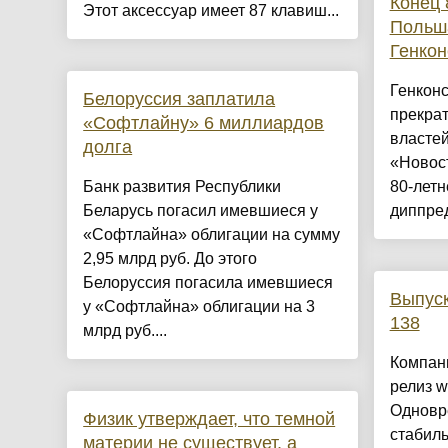
Конец 
Этот аксессуар имеет 87 клавиш...
Польш
Генкон
Генконс
Белоруссия заплатила
прекрат
«Софтлайну» 6 миллиардов
власте
долга
«Новост
Банк развития Республики
80-летн
Беларусь погасил имевшиеся у
диппред
«Софтлайна» облигации на сумму
2,95 млрд руб. До этого
Белоруссия погасила имевшиеся
Выпуск
у «Софтлайна» облигации на 3
138
млрд руб....
Компан
релиз w
Одновр
Физик утверждает, что темной
стабил
материи не существует, а